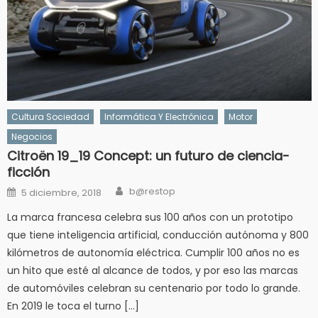
Cultura Sociedad
Informática Y Electrónica
Motor
Negocios
Citroën 19_19 Concept: un futuro de ciencia-
ficción
Author
Posted
b@restop
5 diciembre, 2018
on
La marca francesa celebra sus 100 años con un prototipo
que tiene inteligencia artificial, conducción autónoma y 800
kilómetros de autonomía eléctrica. Cumplir 100 años no es
un hito que esté al alcance de todos, y por eso las marcas
de automóviles celebran su centenario por todo lo grande.
En 2019 le toca el turno […]