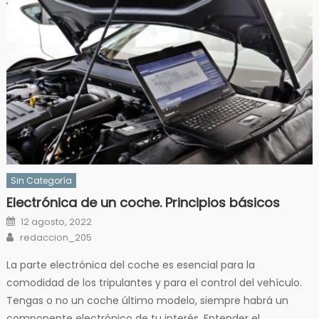
Sin Categoría
Electrónica de un coche. Principios básicos
Posted
12 agosto, 2022
on
Author
redaccion_205
La parte electrónica del coche es esencial para la
comodidad de los tripulantes y para el control del vehículo.
Tengas o no un coche último modelo, siempre habrá un
componente electrónico de tu interés. Entender el