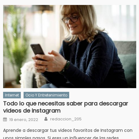
Internet
Ocio Y Entretenimiento
Todo lo que necesitas saber para descargar
videos de instagram
Author
Posted
redaccion_205
19 enero, 2022
on
Aprende a descargar tus videos favoritos de Instagram con
unos simples pasos. Si eres un influencer de las redes