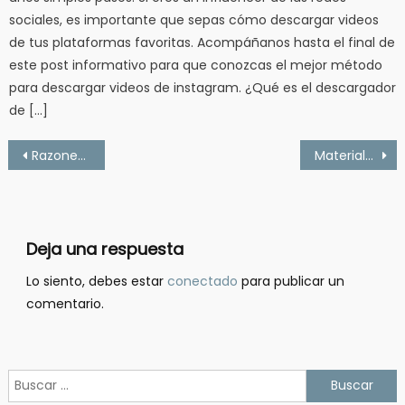
sociales, es importante que sepas cómo descargar videos
de tus plataformas favoritas. Acompáñanos hasta el final de
este post informativo para que conozcas el mejor método
para descargar videos de instagram. ¿Qué es el descargador
de […]
Navegación
Razones para hacer email marketing en tu negocio
Materiales básicos a comprar para tu empresa
de
entradas
Deja una respuesta
Lo siento, debes estar
conectado
para publicar un
comentario.
Buscar: